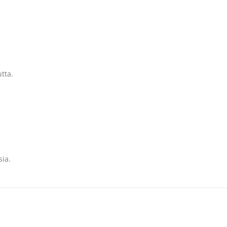
utta.
sia.