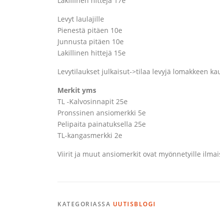
Lakillinen hittejä 17e
Levyt laulajille
Pienestä pitäen 10e
Junnusta pitäen 10e
Lakillinen hittejä 15e
Levytilaukset julkaisut->tilaa levyjä lomakkeen ka
Merkit yms
TL -Kalvosinnapit 25e
Pronssinen ansiomerkki 5e
Pelipaita painatuksella 25e
TL-kangasmerkki 2e
Viirit ja muut ansiomerkit ovat myönnetyille ilmai
KATEGORIASSA
UUTISBLOGI