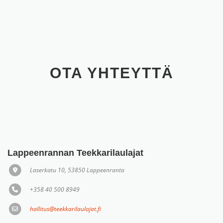
OTA YHTEYTTÄ
Lappeenrannan Teekkarilaulajat
Laserkatu 10, 53850 Lappeenranta
+358 40 500 8949
hallitus@teekkarilaulajat.fi