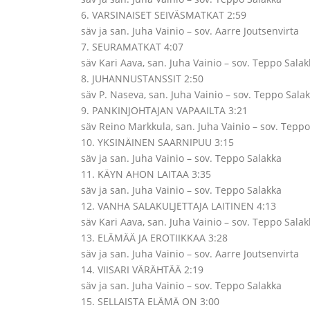
6. VARSINAISET SEIVÄSMATKAT 2:59
säv ja san. Juha Vainio – sov. Aarre Joutsenvirta
7. SEURAMATKAT 4:07
säv Kari Aava, san. Juha Vainio – sov. Teppo Salak
8. JUHANNUSTANSSIT 2:50
säv P. Naseva, san. Juha Vainio – sov. Teppo Sala
9. PANKINJOHTAJAN VAPAAILTA 3:21
säv Reino Markkula, san. Juha Vainio – sov. Teppo
10. YKSINÄINEN SAARNIPUU 3:15
säv ja san. Juha Vainio – sov. Teppo Salakka
11. KÄYN AHON LAITAA 3:35
säv ja san. Juha Vainio – sov. Teppo Salakka
12. VANHA SALAKULJETTAJA LAITINEN 4:13
säv Kari Aava, san. Juha Vainio – sov. Teppo Salak
13. ELÄMÄÄ JA EROTIIKKAA 3:28
säv ja san. Juha Vainio – sov. Aarre Joutsenvirta
14. VIISARI VÄRÄHTÄÄ 2:19
säv ja san. Juha Vainio – sov. Teppo Salakka
15. SELLAISTA ELÄMÄ ON 3:00