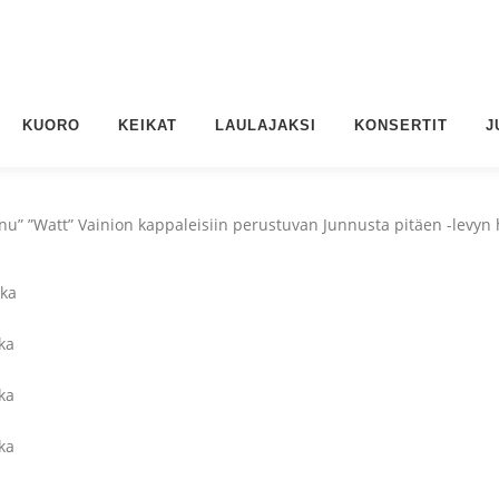
KUORO
KEIKAT
LAULAJAKSI
KONSERTIT
J
nu” ”Watt” Vainion kappaleisiin perustuvan Junnusta pitäen -levyn
kka
ka
ka
ka