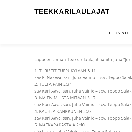
Siirry
sisältöön
TEEKKARILAULAJAT
ETUSIVU
Lappeenrannan Teekkarilaulajat äänitti Juha ”Jun
1. TURISTIT TUPPUKYLÄÄN 3:11
säv P. Naseva ,san. Juha Vainio – sov. Teppo Sala
2. TULTA PÄIN 2:34
säv Kari Aava, san. Juha Vainio – sov. Teppo Salak
3. MÄ EN MUISTA MITÄÄN 3:17
säv Kari Aava, san. Juha Vainio – sov. Teppo Salak
4. KAUHEA KANKKUNEN 2:22
säv Kari Aava, san. Juha Vainio – sov. Teppo Salak
5. MATKARAKASTAJA 2:40
säv ja san. Juha Vainio – sov. Teppo Salakka