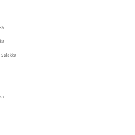
ka
kka
 Salakka
ka