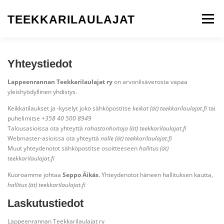
Siirry
sisältöön
TEEKKARILAULAJAT
Valikko
ETUSIVU
KUORO
KEIKAT
LAULAJAKSI
Yhteystiedot
Lappeenrannan Teekkarilaulajat ry
on arvonlisäverosta vapaa
yleishyödyllinen yhdistys.
KONSERTIT
JULKAISUT
YHTEYSTIEDOT
Keikkatilaukset ja -kyselyt joko sähköpostitse
keikat (ät) teekkarilaulajat.fi
tai
puhelimitse
+358 40 500 8949
Talousasioissa ota yhteyttä
rahastonhoitaja (ät) teekkarilaulajat.fi
JÄSENILLE
Webmaster-asioissa ota yhteyttä
nalle (ät) teekkarilaulajat.fi
Muut yhteydenotot sähköpostitse osoitteeseen
hallitus (ät)
teekkarilaulajat.fi
Kuoroamme johtaa
Seppo Äikäs
. Yhteydenotot häneen hallituksen kautta,
hallitus (ät) teekkarilaulajat.fi
Laskutustiedot
Lappeenrannan Teekkarilaulajat ry