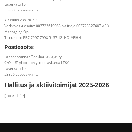
Laserkatu 10
53850 Lappeenranta
Y-tunnus 2361903-3
Verkkolaskuosoite: 003723619033, välittäjä 003723327487 APIX
Messaging Oy.
Tilinumero FI87 7997 7998 5137 12, HOLVFIHH
Postiosoite:
Lappeenrannan Teekkarilaulajat ry
C/O LUT-yliopiston ylioppilaskunta LTKY
Laserkatu 10
53850 Lappeenranta
Hallitus ja aktiivitoimijat 2025-2026
[table id=1 /]