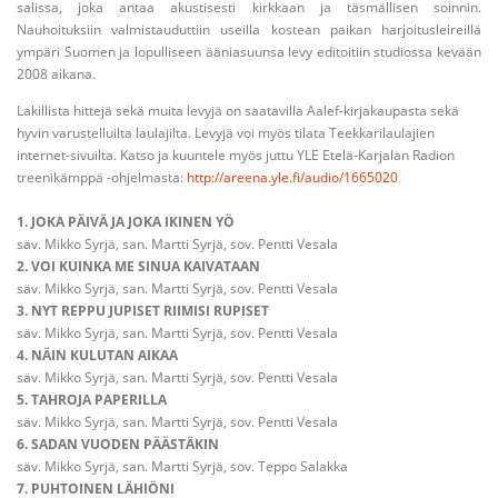
salissa, joka antaa akustisesti kirkkaan ja täsmällisen soinnin.
Nauhoituksiin valmistauduttiin useilla kostean paikan harjoitusleireillä
ympäri Suomen ja lopulliseen ääniasuunsa levy editoitiin studiossa kevään
2008 aikana.
Lakillista hittejä sekä muita levyjä on saatavilla Aalef-kirjakaupasta sekä
hyvin varustelluilta laulajilta. Levyjä voi myös tilata Teekkarilaulajien
internet-sivuilta. Katso ja kuuntele myös juttu YLE Etelä-Karjalan Radion
treenikämppä -ohjelmasta:
http://areena.yle.fi/audio/1665020
1. JOKA PÄIVÄ JA JOKA IKINEN YÖ
säv. Mikko Syrjä, san. Martti Syrjä, sov. Pentti Vesala
2. VOI KUINKA ME SINUA KAIVATAAN
säv. Mikko Syrjä, san. Martti Syrjä, sov. Pentti Vesala
3. NYT REPPU JUPISET RIIMISI RUPISET
säv. Mikko Syrjä, san. Martti Syrjä, sov. Pentti Vesala
4. NÄIN KULUTAN AIKAA
säv. Mikko Syrjä, san. Martti Syrjä, sov. Pentti Vesala
5. TAHROJA PAPERILLA
säv. Mikko Syrjä, san. Martti Syrjä, sov. Pentti Vesala
6. SADAN VUODEN PÄÄSTÄKIN
säv. Mikko Syrjä, san. Martti Syrjä, sov. Teppo Salakka
7. PUHTOINEN LÄHIÖNI