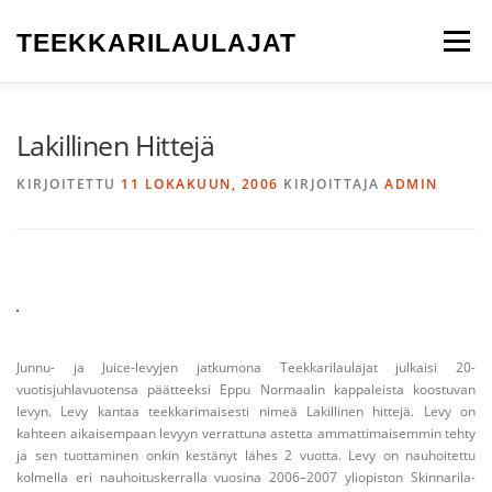
Siirry
sisältöön
TEEKKARILAULAJAT
Valikko
ETUSIVU
KUORO
KEIKAT
LAULAJAKSI
Lakillinen Hittejä
KIRJOITETTU
11 LOKAKUUN, 2006
KIRJOITTAJA
ADMIN
KONSERTIT
JULKAISUT
YHTEYSTIEDOT
JÄSENILLE
Junnu- ja Juice-levyjen jatkumona Teekkarilaulajat julkaisi 20-
vuotisjuhlavuotensa päätteeksi Eppu Normaalin kappaleista koostuvan
levyn. Levy kantaa teekkarimaisesti nimeä Lakillinen hittejä. Levy on
kahteen aikaisempaan levyyn verrattuna astetta ammattimaisemmin tehty
ja sen tuottaminen onkin kestänyt lähes 2 vuotta. Levy on nauhoitettu
kolmella eri nauhoituskerralla vuosina 2006–2007 yliopiston Skinnarila-