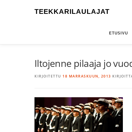
Siirry
sisältöön
TEEKKARILAULAJAT
ETUSIVU
Iltojenne pilaaja jo vu
KIRJOITETTU
18 MARRASKUUN, 2013
KIRJOITT