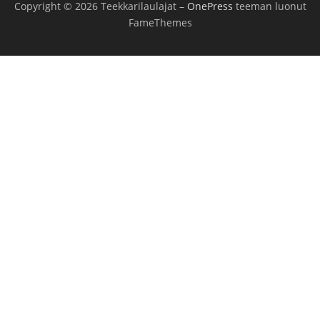
Copyright © 2026 Teekkarilaulajat
–
OnePress
teeman luonut
FameThemes